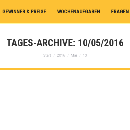
GEWINNER & PREISE
WOCHENAUFGABEN
FRAGEN
TAGES-ARCHIVE:
10/05/2016
Sie befinden sich hier:
Start
2016
Mai
10
r
or delete it, then start writing!